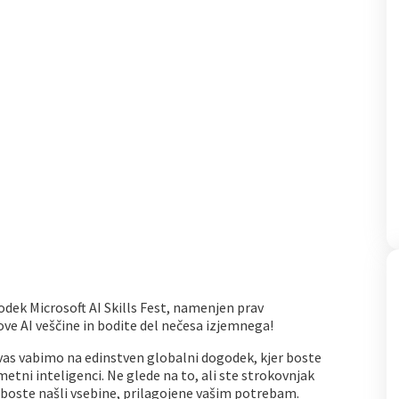
odek Microsoft AI Skills Fest, namenjen prav
ve AI veščine in bodite del nečesa izjemnega!
vas vabimo na edinstven globalni dogodek, kjer boste
etni inteligenci. Ne glede na to, ali ste strokovnjak
 boste našli vsebine, prilagojene vašim potrebam.