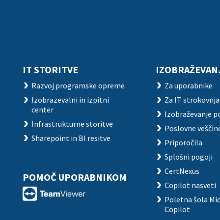
IT STORITVE
IZOBRAŽEVAN
Razvoj programske opreme
Za uporabnike
Izobrazevalni in izpitni
Za IT strokovnj
center
Izobraževanje p
Infrastrukturne storitve
Poslovne veščin
Sharepoint in BI resitve
Priporočila
Splošni pogoji
CertNexus
POMOČ UPORABNIKOM
Copilot nasveti
Poletna šola Mic
Copilot