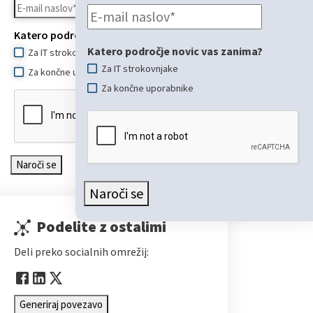
Katero področje novic vas zanima?
Katero področje novic vas zanima?
Za IT strokovnjake
Za IT strokovnjake
Za končne uporabnike
Za končne uporabnike
Naroči se
Naroči se
Podelite z ostalimi
Deli preko socialnih omrežij:
Generiraj povezavo