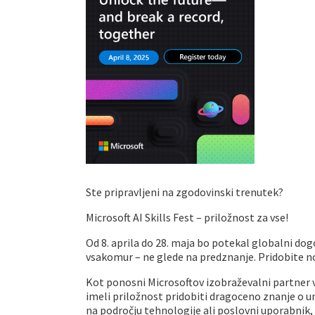
Ste pripravljeni na zgodovinski trenutek?
Microsoft AI Skills Fest – priložnost za vse!
Od 8. aprila do 28. maja bo potekal globalni dog
vsakomur – ne glede na predznanje. Pridobite no
Kot ponosni Microsoftov izobraževalni partner 
imeli priložnost pridobiti dragoceno znanje o um
na področju tehnologije ali poslovni uporabnik,