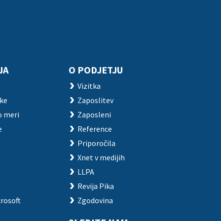
JA
O PODJETJU
Vizitka
ake
Zaposlitev
o meri
Zaposleni
e
Reference
Priporočila
Xnet v medijih
LLPA
Revija Pika
rosoft
Zgodovina