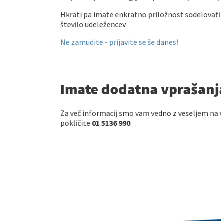
Hkrati pa imate enkratno priložnost sodelovati 
število udeležencev
Ne zamudite - prijavite se še danes!
Imate dodatna vprašanj
Za več informacij smo vam vedno z veseljem na 
pokličite
01 5136 990
.
Kontaktirajte nas