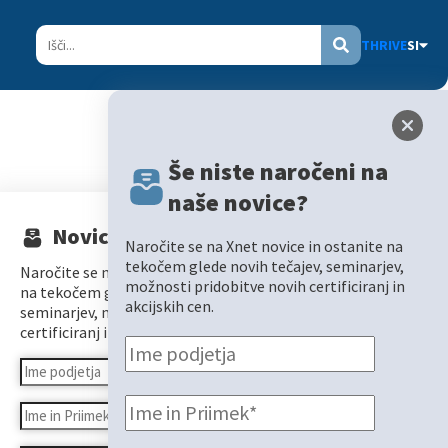
THRIVE
SI
Nazaj
Še niste naročeni na
naše novice?
Novice
Naročite se na Xnet novice in ostanite na
tekočem glede novih tečajev, seminarjev,
Naročite se na Xnet novice in ostanite
možnosti pridobitve novih certificiranj in
na tekočem glede novih tečajev,
akcijskih cen.
seminarjev, možnosti pridobitve novih
certificiranj in akcijskih cen.